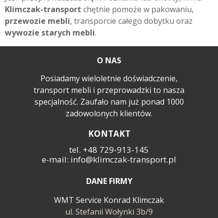
Klimczak-transport
chętnie pomoże w pakowaniu,
przewozie mebli
, transporcie całego dobytku oraz
wywozie starych mebli
.
O NAS
Posiadamy wieloletnie doświadczenie,
transport mebli i przeprowadzki to nasza
specjalność. Zaufało nam już ponad 1000
zadowolonych klientów.
KONTAKT
tel. +48 729-913-145
e-mail: info@klimczak-transport.pl
DANE FIRMY
WMT Service Konrad Klimczak
ul. Stefanii Wołynki 3b/9